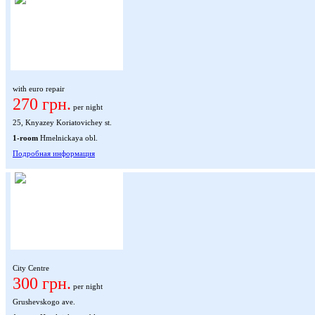
with euro repair
270 грн.
per night
25, Knyazey Koriatovichey st.
1-room
Hmelnickaya obl.
Подробная информация
City Centre
300 грн.
per night
Grushevskogo ave.