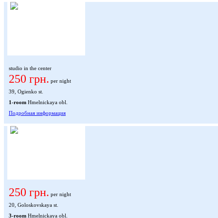
studio in the center
250 грн.
per night
39, Ogienko st.
1-room
Hmelnickaya obl.
Подробная информация
250 грн.
per night
20, Goloskovskaya st.
3-room
Hmelnickaya obl.