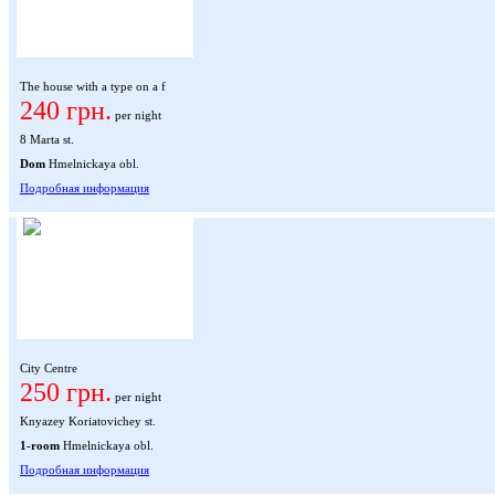
The house with a type on a f
240 грн.
per night
8 Marta st.
Dom
Hmelnickaya obl.
Подробная информация
City Centre
250 грн.
per night
Knyazey Koriatovichey st.
1-room
Hmelnickaya obl.
Подробная информация