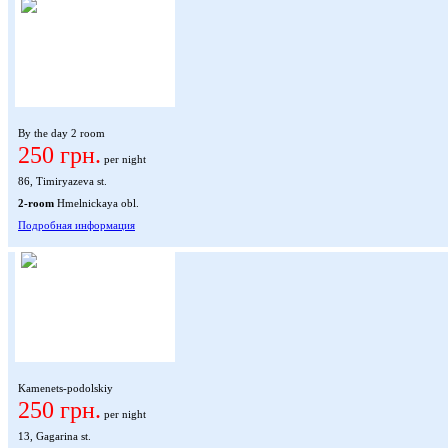
By the day 2 room
250 грн.
per night
86, Timiryazeva st.
2-room
Hmelnickaya obl.
Подробная информация
Kamenets-podolskiy
250 грн.
per night
13, Gagarina st.