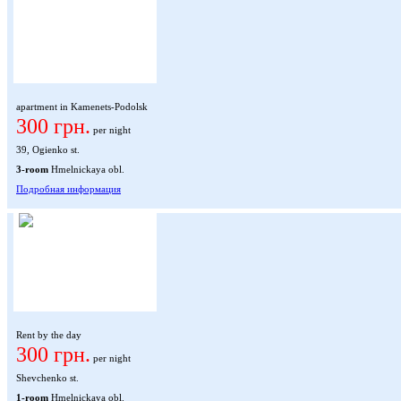
apartment in Kamenets-Podolsk
300 грн.
per night
39, Ogienko st.
3-room
Hmelnickaya obl.
Подробная информация
Rent by the day
300 грн.
per night
Shevchenko st.
1-room
Hmelnickaya obl.