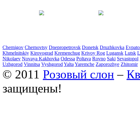
Chernigov
Chernovtsy
Dnepropetrovsk
Donetsk
Druzhkovka
Evpato
Khmelnitskiy
Kirovograd
Kremenchug
Krivoy Rog
Lugansk
Lutsk
L
Nikolaev
Novaya Kakhovka
Odessa
Poltava
Rovno
Saki
Sevastopol
Uzhgorod
Vinnitsa
Vyshgorod
Yalta
Yaremche
Zaporozhye
Zhitomir
© 2011
Розовый слон
–
Кв
защищены!