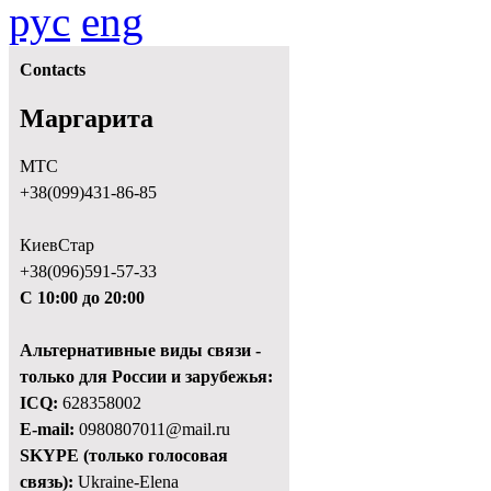
рус
eng
Contacts
Маргарита
МТС
+38(099)431-86-85
КиевСтар
+38(096)591-57-33
С 10:00 до 20:00
Альтернативные виды связи -
только для России и зарубежья:
ICQ:
628358002
E-mail:
0980807011@mail.ru
SKYPE (только голосовая
связь):
Ukraine-Elena