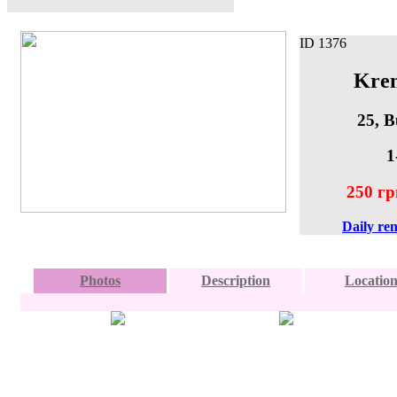
ID
1376
Kre
25, B
1
250 гр
Daily re
Photos
Description
Locatio