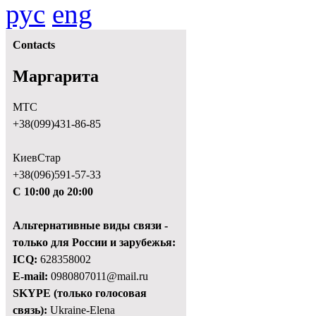
рус
eng
Contacts
Маргарита
МТС
+38(099)431-86-85
КиевСтар
+38(096)591-57-33
С 10:00 до 20:00
Альтернативные виды связи -
только для России и зарубежья:
ICQ:
628358002
E-mail:
0980807011@mail.ru
SKYPE (только голосовая
связь):
Ukraine-Elena