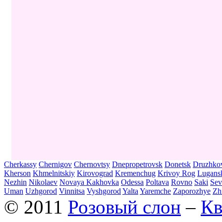
Cherkassy
Chernigov
Chernovtsy
Dnepropetrovsk
Donetsk
Druzhko
Kherson
Khmelnitskiy
Kirovograd
Kremenchug
Krivoy Rog
Lugans
Nezhin
Nikolaev
Novaya Kakhovka
Odessa
Poltava
Rovno
Saki
Sev
Uman
Uzhgorod
Vinnitsa
Vyshgorod
Yalta
Yaremche
Zaporozhye
Zh
© 2011
Розовый слон
–
Кв