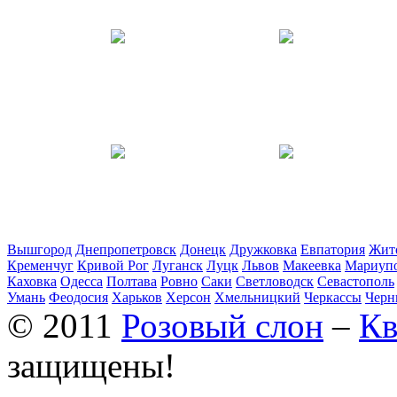
Вышгород
Днепропетровск
Донецк
Дружковка
Евпатория
Жит
Кременчуг
Кривой Рог
Луганск
Луцк
Львов
Макеевка
Мариуп
Каховка
Одесса
Полтава
Ровно
Саки
Светловодск
Севастополь
Умань
Феодосия
Харьков
Херсон
Хмельницкий
Черкассы
Черн
© 2011
Розовый слон
–
Кв
защищены!