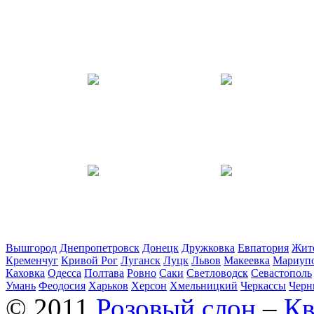
Вышгород
Днепропетровск
Донецк
Дружковка
Евпатория
Жит
Кременчуг
Кривой Рог
Луганск
Луцк
Львов
Макеевка
Мариуп
Каховка
Одесса
Полтава
Ровно
Саки
Светловодск
Севастополь
Умань
Феодосия
Харьков
Херсон
Хмельницкий
Черкассы
Черн
© 2011
Розовый слон
–
Кв