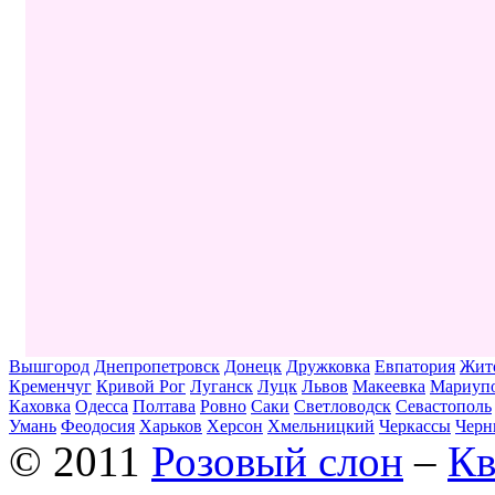
Вышгород
Днепропетровск
Донецк
Дружковка
Евпатория
Жит
Кременчуг
Кривой Рог
Луганск
Луцк
Львов
Макеевка
Мариуп
Каховка
Одесса
Полтава
Ровно
Саки
Светловодск
Севастополь
Умань
Феодосия
Харьков
Херсон
Хмельницкий
Черкассы
Черн
© 2011
Розовый слон
–
Кв