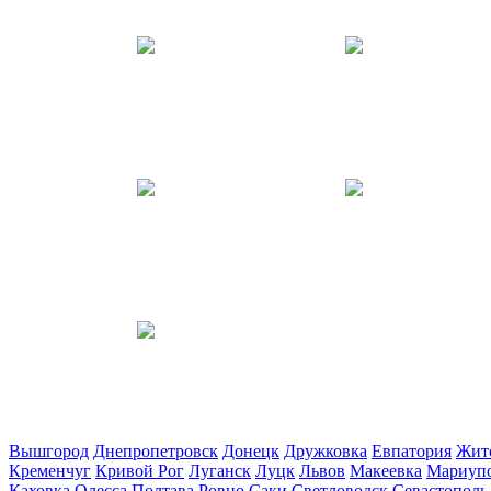
Вышгород
Днепропетровск
Донецк
Дружковка
Евпатория
Жит
Кременчуг
Кривой Рог
Луганск
Луцк
Львов
Макеевка
Мариуп
Каховка
Одесса
Полтава
Ровно
Саки
Светловодск
Севастополь