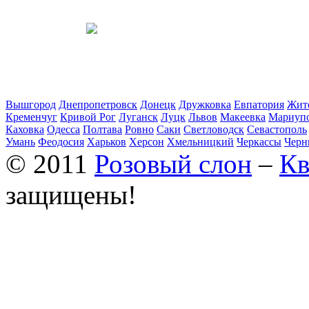
Вышгород
Днепропетровск
Донецк
Дружковка
Евпатория
Жит
Кременчуг
Кривой Рог
Луганск
Луцк
Львов
Макеевка
Мариуп
Каховка
Одесса
Полтава
Ровно
Саки
Светловодск
Севастополь
Умань
Феодосия
Харьков
Херсон
Хмельницкий
Черкассы
Черн
© 2011
Розовый слон
–
Кв
защищены!