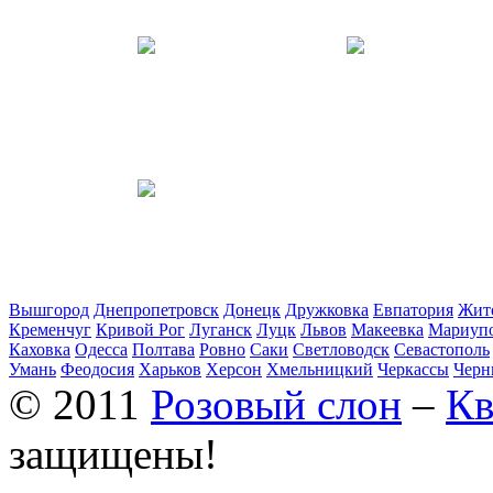
Вышгород
Днепропетровск
Донецк
Дружковка
Евпатория
Жит
Кременчуг
Кривой Рог
Луганск
Луцк
Львов
Макеевка
Мариуп
Каховка
Одесса
Полтава
Ровно
Саки
Светловодск
Севастополь
Умань
Феодосия
Харьков
Херсон
Хмельницкий
Черкассы
Черн
© 2011
Розовый слон
–
Кв
защищены!